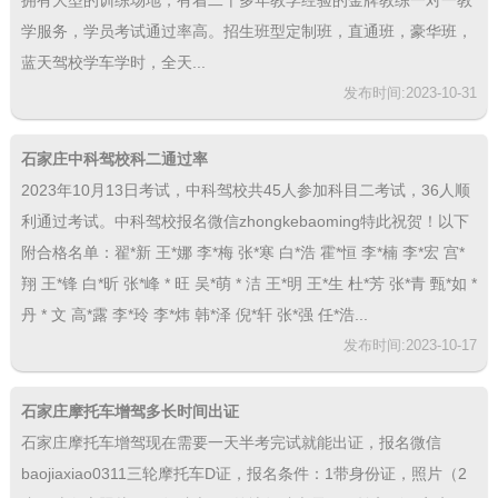
拥有大型的训练场地，有着二十多年教学经验的金牌教练一对一教
学服务，学员考试通过率高。招生班型定制班，直通班，豪华班，
蓝天驾校学车学时，全天...
发布时间:2023-10-31
石家庄中科驾校科二通过率
2023年10月13日考试，中科驾校共45人参加科目二考试，36人顺
利通过考试。中科驾校报名微信zhongkebaoming特此祝贺！以下
附合格名单：翟*新 王*娜 李*梅 张*寒 白*浩 霍*恒 李*楠 李*宏 宫*
翔 王*锋 白*昕 张*峰 * 旺 吴*萌 * 洁 王*明 王*生 杜*芳 张*青 甄*如 *
丹 * 文 高*露 李*玲 李*炜 韩*泽 倪*轩 张*强 任*浩...
发布时间:2023-10-17
石家庄摩托车增驾多长时间出证
石家庄摩托车增驾现在需要一天半考完试就能出证，报名微信
baojiaxiao0311三轮摩托车D证，报名条件：1带身份证，照片（2