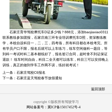
石家庄育华驾校摩托车D证多少钱？888元，添加baojiaxiao0311
联系教练参加团报，石家庄南三环
专业培训摩托车D照，资深教练教
学，
本校自设科目一，二，三，四考场，所有科目都在本校考完。所
有学员户口不限，报名后就可以上车练习，练车空闲做科一题目，等
到科一考试时科二基本都练好了，报名签订合同，超时拿不到证保证
退款！ 练车时间自由，科目二全天都可以练车，科目三可以安排晚上
训练，真正的做到学车工作两不误，练好就考试！
上一条：
石家庄驾校C6报名
下一条：
石家庄蓝天驾校春节放假通知
返回顶部
copyright ©版权所有驾驶学习
网站备案号：冀ICP备15017452号-4