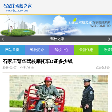
驾校之家
网站首页
驾校简介
驾校中心
最新优惠
政策
石家庄育华驾校摩托车D证多少钱
2026-01-07 作者:Admin
点击数:510